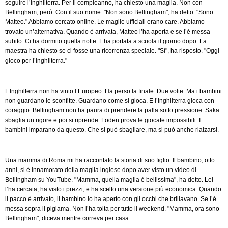
seguire l’Inghilterra. Per il compleanno, ha chiesto una maglia. Non con
Bellingham, però. Con il suo nome. "Non sono Bellingham", ha detto. "Sono
Matteo." Abbiamo cercato online. Le maglie ufficiali erano care. Abbiamo
trovato un’alternativa. Quando è arrivata, Matteo l’ha aperta e se l’è messa
subito. Ci ha dormito quella notte. L’ha portata a scuola il giorno dopo. La
maestra ha chiesto se ci fosse una ricorrenza speciale. "Sì", ha risposto. "Oggi
gioco per l’Inghilterra."
L’Inghilterra non ha vinto l’Europeo. Ha perso la finale. Due volte. Ma i bambini
non guardano le sconfitte. Guardano come si gioca. E l’Inghilterra gioca con
coraggio. Bellingham non ha paura di prendere la palla sotto pressione. Saka
sbaglia un rigore e poi si riprende. Foden prova le giocate impossibili. I
bambini imparano da questo. Che si può sbagliare, ma si può anche rialzarsi.
Una mamma di Roma mi ha raccontato la storia di suo figlio. Il bambino, otto
anni, si è innamorato della maglia inglese dopo aver visto un video di
Bellingham su YouTube. "Mamma, quella maglia è bellissima", ha detto. Lei
l’ha cercata, ha visto i prezzi, e ha scelto una versione più economica. Quando
il pacco è arrivato, il bambino lo ha aperto con gli occhi che brillavano. Se l’è
messa sopra il pigiama. Non l’ha tolta per tutto il weekend. "Mamma, ora sono
Bellingham", diceva mentre correva per casa.