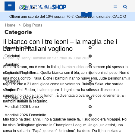
Ottieni uno sconto del 10% sopra i 70 €, Codice promozionale: CALCIO
Home
Blog Posts
Categorie
Il bianco con i tre leoni – la maglia che i bambini italiani vogliono
Il bianco con i tre leoni – la maglia che i
bambini italiani vogliono
Squadre di Club
Calciatori
Posted By Henry Hamilton on Saturday 06 June 2026
Bambino
Sembra strano, ma è vero. In Italia, i bambini chiedono sempre più spesso la
maglia dell’Inghilterra. Quella bianca con il blu, con i tre leoni sul petto. Non è
Femminile
una moda contro l’Italia. È che i bambini hanno nuovi eroi. Jude Bellingham, il
Nazionali
ragazzo che a 21 anni gioca come un veterano. Bukayo Saka, che sorride
sempre. Phil Foden, il talento puro. L’Inghilterra ha smesso di essere la
Portiere
squadra noiosa dei lanci lunghi. È diventata giovane, veloce, divertente. E i
Mondiali 2026 Bambino
bambini italiani la seguono.
Mondiali 2026 Uomo
Mondiali 2026 Femminile
Mio figlio ha dieci anni. Fino a qualche mese fa, il suo idolo era Mbappé. Poi
ha visto Bellingham giocare in Champions League. Un gol, un assist, una
corsa in solitaria. "Papà, questo è fortissimo", ha detto. Da lì, ha iniziato a