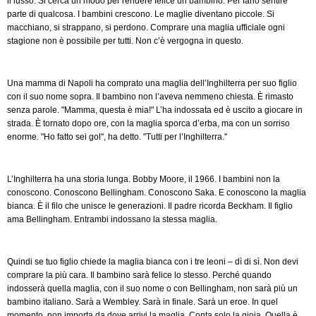
il lusso. Si cerca un modo per rendere felice un bambino. Per farlo sentire
parte di qualcosa. I bambini crescono. Le maglie diventano piccole. Si
macchiano, si strappano, si perdono. Comprare una maglia ufficiale ogni
stagione non è possibile per tutti. Non c’è vergogna in questo.
Una mamma di Napoli ha comprato una maglia dell’Inghilterra per suo figlio
con il suo nome sopra. Il bambino non l’aveva nemmeno chiesta. È rimasto
senza parole. "Mamma, questa è mia!" L’ha indossata ed è uscito a giocare in
strada. È tornato dopo ore, con la maglia sporca d’erba, ma con un sorriso
enorme. "Ho fatto sei gol", ha detto. "Tutti per l’Inghilterra."
L’Inghilterra ha una storia lunga. Bobby Moore, il 1966. I bambini non la
conoscono. Conoscono Bellingham. Conoscono Saka. E conoscono la maglia
bianca. È il filo che unisce le generazioni. Il padre ricorda Beckham. Il figlio
ama Bellingham. Entrambi indossano la stessa maglia.
Quindi se tuo figlio chiede la maglia bianca con i tre leoni – dì di sì. Non devi
comprare la più cara. Il bambino sarà felice lo stesso. Perché quando
indosserà quella maglia, con il suo nome o con Bellingham, non sarà più un
bambino italiano. Sarà a Wembley. Sarà in finale. Sarà un eroe. In quel
momento, non importa da dove arrivi la maglia. Conta solo la gioia. Quella è