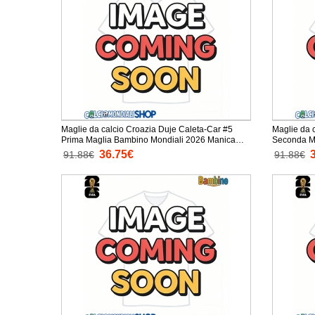
Maglie da calcio Croazia Duje Caleta-Car #5
Maglie da 
Prima Maglia Bambino Mondiali 2026 Manica
Seconda Mag
Corta + Pantaloni corti)
Corta + Pan
36.75€
91.88€
91.88€