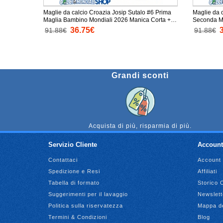
Maglie da calcio Croazia Josip Sutalo #6 Prima
Maglie da 
Maglia Bambino Mondiali 2026 Manica Corta +
Seconda Mag
Pantaloni corti)
Corta + Pan
36.75€
91.88€
91.88€
Grandi sconti
Acquista di più, risparmia di più.
Servizio Cliente
Account
Contattaci
Account
Spedizione e Resi
Affiliati
Tabella di formato
Storico 
Suggerimenti per il lavaggio
Newslett
Politica sulla riservatezza
Mappa de
Termini & Condizioni
Blog