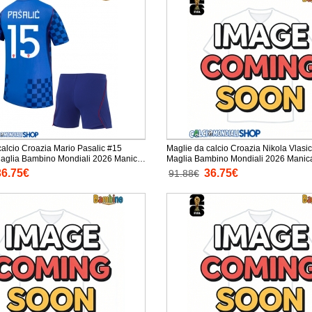
calcio Croazia Mario Pasalic #15
Maglie da calcio Croazia Nikola Vlasi
lia Bambino Mondiali 2026 Manica
Maglia Bambino Mondiali 2026 Manica Corta +
taloni corti)
Pantaloni corti)
36.75€
36.75€
91.88€