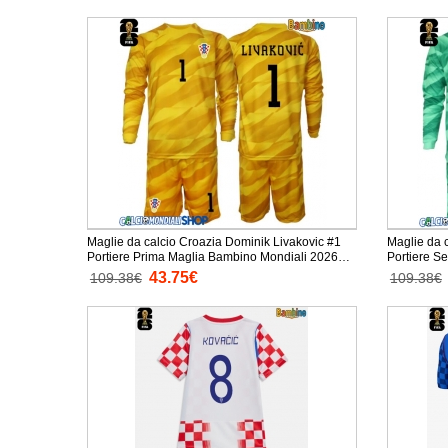
Maglie da calcio Croazia Dominik Livakovic #1
Maglie da 
Portiere Prima Maglia Bambino Mondiali 2026
Portiere S
Manica Lunga + Pantaloni corti)
Manica Lun
43.75€
109.38€
109.38€