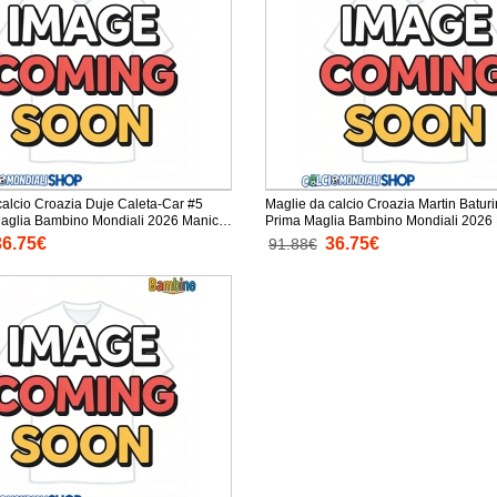
calcio Croazia Duje Caleta-Car #5
Maglie da calcio Croazia Martin Batur
lia Bambino Mondiali 2026 Manica
Prima Maglia Bambino Mondiali 2026 Manica
taloni corti)
Corta + Pantaloni corti)
36.75€
36.75€
91.88€