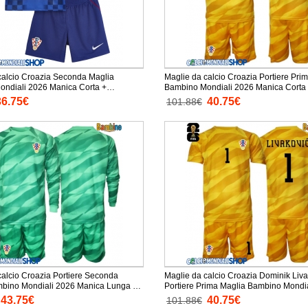
calcio Croazia Seconda Maglia
Maglie da calcio Croazia Portiere Pri
 2026 Manica Corta +
Bambino Mondiali 2026 Manica Corta +
orti)
Pantaloni corti)
36.75€
40.75€
101.88€
calcio Croazia Portiere Seconda
Maglie da calcio Croazia Dominik Liva
Mondiali 2026 Manica Lunga +
Portiere Prima Maglia Bambino Mondi
orti)
Manica Corta + Pantaloni corti)
43.75€
40.75€
101.88€