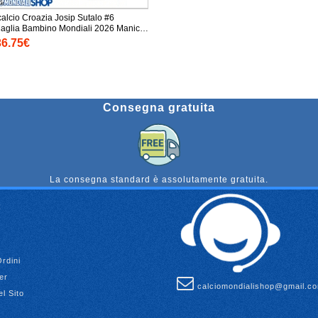
calcio Croazia Josip Sutalo #6
lia Bambino Mondiali 2026 Manica
taloni corti)
36.75€
Consegna gratuita
La consegna standard è assolutamente gratuita.
Ordini
er
calciomondialishop@gmail.c
l Sito