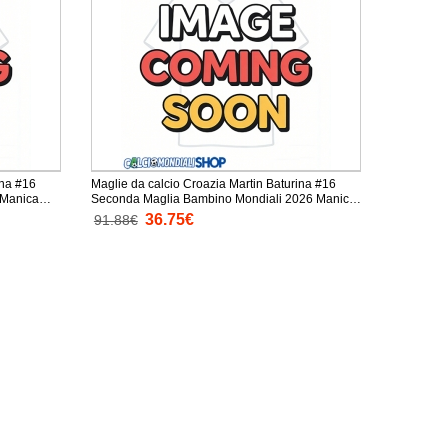
ina #16
Maglie da calcio Croazia Martin Baturina #16
Seconda Maglia Bambino Mondiali 2026 Manica
Corta + Pantaloni corti)
36.75€
91.88€