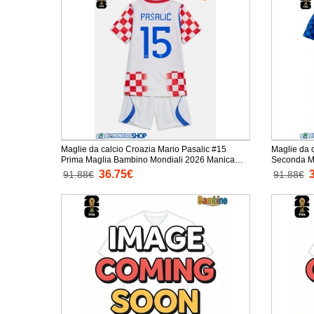
Maglie da calcio Croazia Mario Pasalic #15
Maglie da 
Prima Maglia Bambino Mondiali 2026 Manica
Seconda Mag
Corta + Pantaloni corti)
Corta + Pan
36.75€
91.88€
91.88€