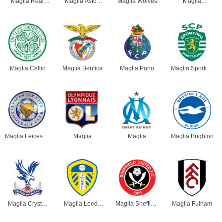
Maglia Real
Maglia Aston
Maglia Wolves
Maglia
Betis
Villa
Newcastle
United
Maglia Celtic
Maglia Benfica
Maglia Porto
Maglia Sporting
CP
Maglia Leicester
Maglia
Maglia
Maglia Brighton
City
Olympique
Olympique de
Lyonnais
Marseille
Maglia Crystal
Maglia Leeds
Maglia Sheffield
Maglia Fulham
Palace
United
United