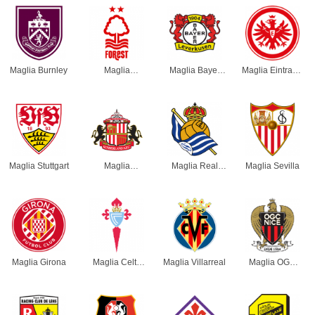
Maglia Burnley
Maglia
Maglia Bayer
Maglia Eintracht
Nottingham
Leverkusen
Frankfurt
Forest
Maglia Stuttgart
Maglia
Maglia Real
Maglia Sevilla
Sunderland
Sociedad
Maglia Girona
Maglia Celta
Maglia Villarreal
Maglia OGC
Vigo
Nice