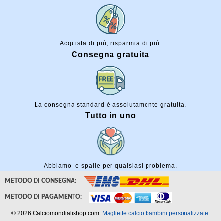
Acquista di più, risparmia di più.
Consegna gratuita
La consegna standard è assolutamente gratuita.
Tutto in uno
Abbiamo le spalle per qualsiasi problema.
METODO DI CONSEGNA:
METODO DI PAGAMENTO:
© 2026 Calciomondialishop.com.
Magliette calcio bambini personalizzate
.