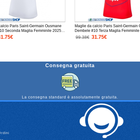
calcio Paris Saint-Germain Ousmane
Maglie da calcio Paris Saint-Germai
10 Seconda Maglia Femminile 2025-
Dembele #10 Terza Maglia Femminile
Corta
Manica Corta
31.75€
31.75€
99.38€
Consegna gratuita
La consegna standard è assolutamente gratuita.
Ordini