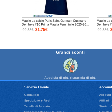
Maglie da calcio Paris Saint-Germain Ousmane
Maglie da 
Dembele #10 Prima Maglia Femminile 2025-26
Dembele #
Manica Corta
26 Manica 
31.75€
99.38€
99.38€
Grandi sconti
Acquista di più, risparmia di più.
Servizio Cliente
Account
Contattaci
Account
Spedizione e Resi
Affiliati
Tabella di formato
Storico 