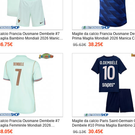
calcio Francia Ousmane Dembele #7
Maglie da calcio Francia Ousmane D
lia Bambino Mondiali 2026 Manica
Prima Maglia Mondiali 2026 M
taloni corti)
36.75€
38.25€
95.63€
calcio Francia Ousmane Dembele #7
Maglie da calcio Paris Saint-Germai
glia Femminile Mondiali 2026
Dembele #10 Prima Maglia Bambino 
ta
Manica Corta + Pantaloni corti)
38.05€
30.45€
96.13€