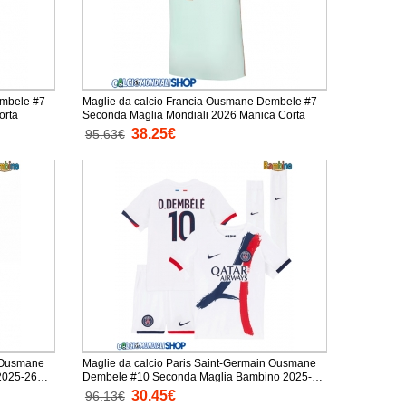
embele #7
Maglie da calcio Francia Ousmane Dembele #7
anica Corta
Seconda Maglia Mondiali 2026 Manica Corta
38.25€
95.63€
n Ousmane
Maglie da calcio Paris Saint-Germain Ousmane
2025-26
Dembele #10 Seconda Maglia Bambino 2025-26
Manica Corta + Pantaloni corti)
30.45€
96.13€