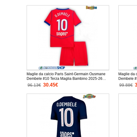
Maglie da calcio Paris Saint-Germain Ousmane
Maglie da 
Dembele #10 Terza Maglia Bambino 2025-26
Dembele #
Manica Corta + Pantaloni corti)
Corta
30.45€
96.13€
99.88€