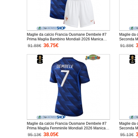
Maglie da calcio Francia Ousmane Dembele #7
Maglie da 
Prima Maglia Bambino Mondiali 2026 Manica
Seconda Mag
Corta + Pantaloni corti)
Corta + Pan
36.75€
91.88€
91.88€
Maglie da calcio Francia Ousmane Dembele #7
Maglie da 
Prima Maglia Femminile Mondiali 2026 Manica
Seconda Ma
Corta
Manica Cor
38.05€
95.13€
95.13€