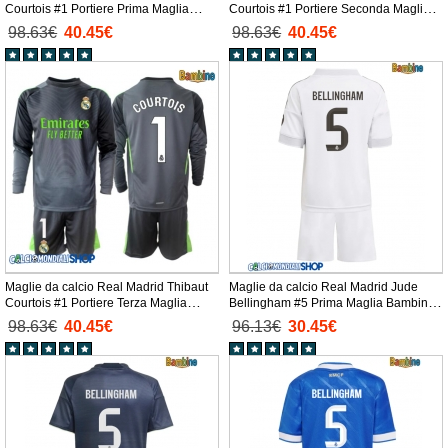
Courtois #1 Portiere Prima Maglia
Courtois #1 Portiere Seconda Maglia
Bambino 2025-26 Manica Lunga +
Bambino 2025-26 Manica Lunga +
98.63€
40.45€
98.63€
40.45€
Pantaloni corti)
Pantaloni corti)
Maglie da calcio Real Madrid Thibaut
Maglie da calcio Real Madrid Jude
Courtois #1 Portiere Terza Maglia
Bellingham #5 Prima Maglia Bambino
Bambino 2025-26 Manica Lunga +
2025-26 Manica Corta + Pantaloni
98.63€
40.45€
96.13€
30.45€
Pantaloni corti)
corti)