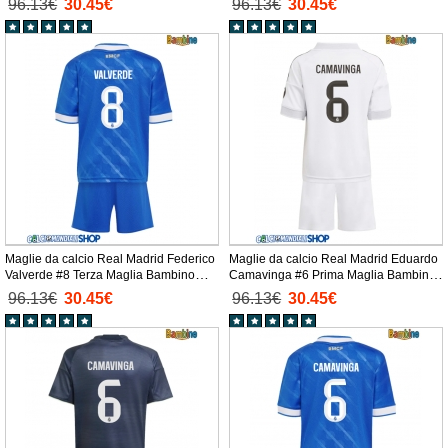
96.13€
30.45€
96.13€
30.45€
corti)
corti)
Maglie da calcio Real Madrid Federico
Maglie da calcio Real Madrid Eduardo
Valverde #8 Terza Maglia Bambino
Camavinga #6 Prima Maglia Bambino
2025-26 Manica Corta + Pantaloni
2025-26 Manica Corta + Pantaloni
96.13€
30.45€
96.13€
30.45€
corti)
corti)