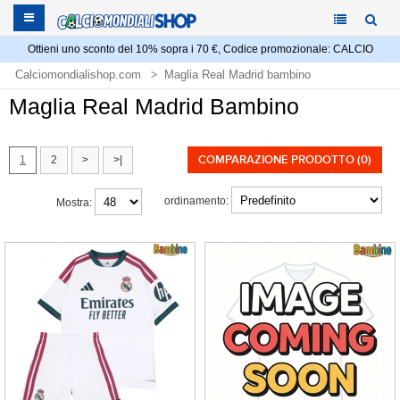
Ottieni uno sconto del 10% sopra i 70 €, Codice promozionale: CALCIO
Calciomondialishop.com
Maglia Real Madrid bambino
Maglia Real Madrid Bambino
COMPARAZIONE PRODOTTO (0)
1
2
>
>|
ordinamento:
Mostra: