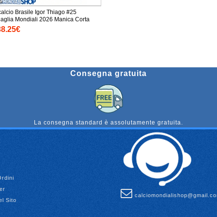
alcio Brasile Igor Thiago #25
Seconda Maglia Mondiali 2026 Manica Corta
38.25€
Consegna gratuita
La consegna standard è assolutamente gratuita.
Ordini
er
calciomondialishop@gmail.c
l Sito