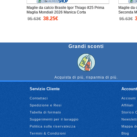
Maglie da calcio Brasile Igor Thiago #25 Prima
Maglie da c
Maglia Mondiali 2026 Manica Corta
38.25€
95.63€
95.63€
Grandi sconti
Acquista di più, risparmia di più.
Servizio Cliente
Account
Contattaci
Account
Spedizione e Resi
Affiliati
Tabella di formato
Storico 
Suggerimenti per il lavaggio
Newslett
Politica sulla riservatezza
Mappa de
Termini & Condizioni
Blog