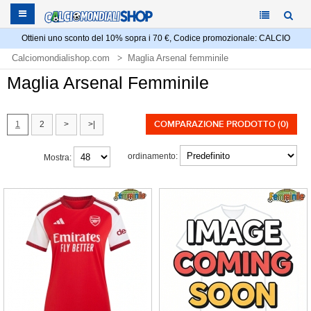
Ottieni uno sconto del 10% sopra i 70 €, Codice promozionale: CALCIO
Calciomondialishop.com
Maglia Arsenal femminile
Maglia Arsenal Femminile
COMPARAZIONE PRODOTTO (0)
1
2
>
>|
ordinamento:
Mostra: