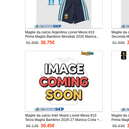
Maglie da calcio Argentina Lionel Messi #10
Maglie da 
Prima Maglia Bambino Mondiali 2026 Manica
Seconda Mag
Corta + Pantaloni corti)
Corta + Pan
36.75€
91.88€
91.88€
Maglie da calcio Inter Miami Lionel Messi #10
Maglie da 
Terza Maglia Bambino 2026-27 Manica Corta +
Pantaloni corti)
30.45€
96.13€
95.63€