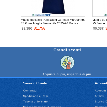
Maglie da calcio Paris Saint-Germain Marquinhos
Maglie da 
#5 Prima Maglia Femminile 2025-26 Manica
#5 Second
Corta
Corta
31.75€
99.38€
99.38€
Grandi sconti
Acquista di più, risparmia di più.
Servizio Cliente
Account
Contattaci
Account
Spedizione e Resi
Affiliati
Tabella di formato
Storico 