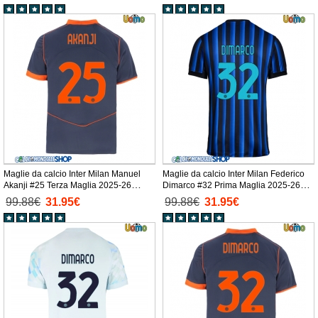
Maglie da calcio Inter Milan Manuel
Maglie da calcio Inter Milan Federico
Akanji #25 Terza Maglia 2025-26
Dimarco #32 Prima Maglia 2025-26
Manica Corta
Manica Corta
99.88€
31.95€
99.88€
31.95€