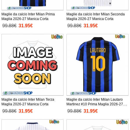
Maglie da calcio Inter Milan Prima
Maglie da calcio Inter Milan Seconda
Maglia 2026-27 Manica Corta
Maglia 2026-27 Manica Corta
99.88€
31.95€
99.88€
31.95€
Maglie da calcio Inter Milan Terza
Maglie da calcio Inter Milan Lautaro
Maglia 2026-27 Manica Corta
Martinez #10 Prima Maglia 2026-27
Manica Corta
99.88€
31.95€
99.88€
31.95€