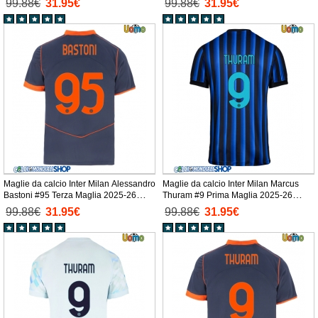
99.88€
31.95€
99.88€
31.95€
Maglie da calcio Inter Milan Alessandro
Maglie da calcio Inter Milan Marcus
Bastoni #95 Terza Maglia 2025-26
Thuram #9 Prima Maglia 2025-26
Manica Corta
Manica Corta
99.88€
31.95€
99.88€
31.95€