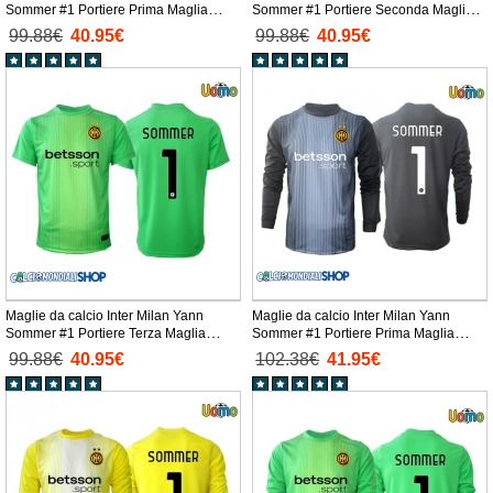
Sommer #1 Portiere Prima Maglia
Sommer #1 Portiere Seconda Maglia
2025-26 Manica Corta
2025-26 Manica Corta
99.88€
40.95€
99.88€
40.95€
Maglie da calcio Inter Milan Yann
Maglie da calcio Inter Milan Yann
Sommer #1 Portiere Terza Maglia
Sommer #1 Portiere Prima Maglia
2025-26 Manica Corta
2025-26 Manica Lunga
99.88€
40.95€
102.38€
41.95€