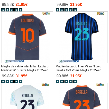
Manica Corta
Manica Corta
99.88€
31.95€
99.88€
31.95€
Maglie da calcio Inter Milan Lautaro
Maglie da calcio Inter Milan Nicolo
Martinez #10 Terza Maglia 2025-26
Barella #23 Prima Maglia 2025-26
Manica Corta
Manica Corta
99.88€
31.95€
99.88€
31.95€