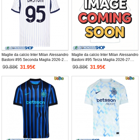
Maglie da calcio Inter Milan Alessandro
Maglie da calcio Inter Milan Alessandro
Bastoni #95 Seconda Maglia 2026-27
Bastoni #95 Terza Maglia 2026-27
Manica Corta
Manica Corta
99.88€
31.95€
99.88€
31.95€