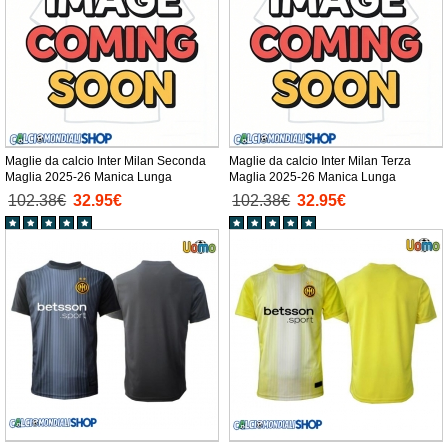
Maglie da calcio Inter Milan Seconda
Maglie da calcio Inter Milan Terza
Maglia 2025-26 Manica Lunga
Maglia 2025-26 Manica Lunga
102.38€
32.95€
102.38€
32.95€