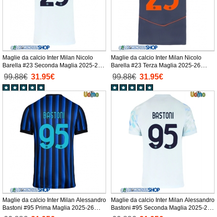
Maglie da calcio Inter Milan Nicolo
Maglie da calcio Inter Milan Nicolo
Barella #23 Seconda Maglia 2025-26
Barella #23 Terza Maglia 2025-26
Manica Corta
Manica Corta
99.88€
31.95€
99.88€
31.95€
Maglie da calcio Inter Milan Alessandro
Maglie da calcio Inter Milan Alessandro
Bastoni #95 Prima Maglia 2025-26
Bastoni #95 Seconda Maglia 2025-26
Manica Corta
Manica Corta