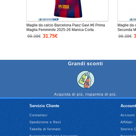
Maglie da calcio Barcelona Paez Gavi #6 Prima
Maglie da 
Maglia Femminile 2025-26 Manica Corta
Seconda M
Corta
31.75€
99.38€
99.38€
Grandi sconti
Acquista di più, risparmia di più.
Servizio Cliente
Account
Contattaci
Account
Spedizione e Resi
Affiliati
Tabella di formato
Storico 