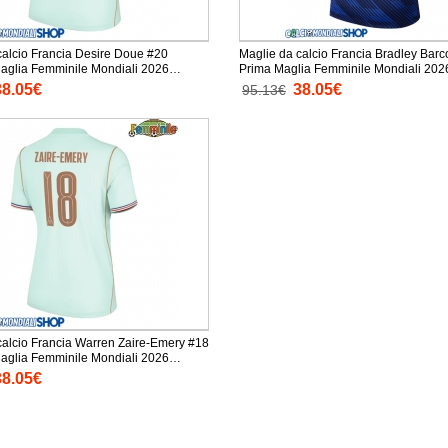
calcio Francia Desire Doue #20
Maglie da calcio Francia Bradley Barc
glia Femminile Mondiali 2026
Prima Maglia Femminile Mondiali 2026 Mani
ta
Corta
38.05€
38.05€
95.13€
calcio Francia Warren Zaire-Emery #18
glia Femminile Mondiali 2026
ta
38.05€