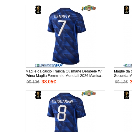
Maglie da calcio Francia Ousmane Dembele #7
Maglie da 
Prima Maglia Femminile Mondiali 2026 Manica
Seconda Ma
Corta
Manica Cor
38.05€
95.13€
95.13€