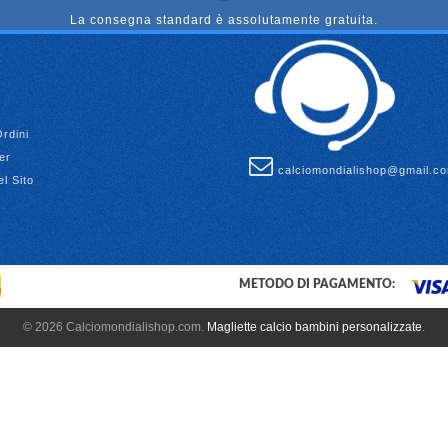
La consegna standard è assolutamente gratuita.
Ordini
er
calciomondialishop@gmail.c
l Sito
METODO DI PAGAMENTO:
© 2026 Calciomondialishop.com.
Magliette calcio bambini personalizzate
.