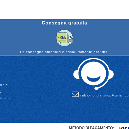
Consegna gratuita
La consegna standard è assolutamente gratuita.
Ordini
er
calciomondialishop@gmail.c
l Sito
METODO DI PAGAMENTO: