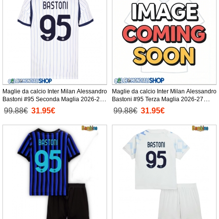
Maglie da calcio Inter Milan Alessandro
Maglie da calcio Inter Milan Alessandro
Bastoni #95 Seconda Maglia 2026-27
Bastoni #95 Terza Maglia 2026-27
Manica Corta
Manica Corta
99.88€
31.95€
99.88€
31.95€