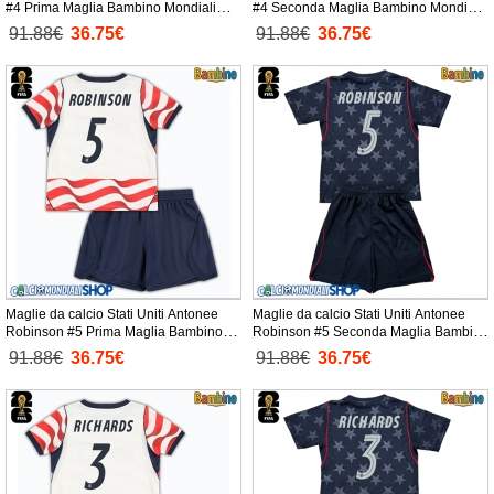
#4 Prima Maglia Bambino Mondiali
#4 Seconda Maglia Bambino Mondiali
2026 Manica Corta + Pantaloni corti)
2026 Manica Corta + Pantaloni corti)
91.88€
36.75€
91.88€
36.75€
Maglie da calcio Stati Uniti Antonee
Maglie da calcio Stati Uniti Antonee
Robinson #5 Prima Maglia Bambino
Robinson #5 Seconda Maglia Bambino
Mondiali 2026 Manica Corta +
Mondiali 2026 Manica Corta +
91.88€
36.75€
91.88€
36.75€
Pantaloni corti)
Pantaloni corti)