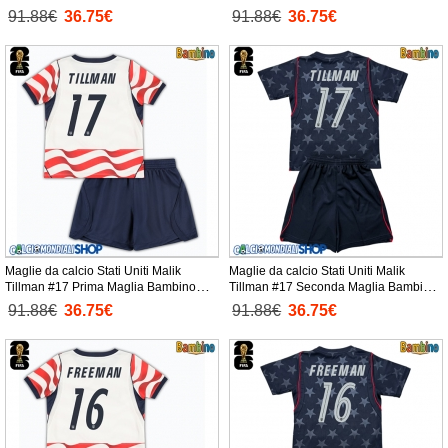
Mondiali 2026 Manica Corta +
Bambino Mondiali 2026 Manica Corta
91.88€
36.75€
91.88€
36.75€
Pantaloni corti)
+ Pantaloni corti)
Maglie da calcio Stati Uniti Malik
Maglie da calcio Stati Uniti Malik
Tillman #17 Prima Maglia Bambino
Tillman #17 Seconda Maglia Bambino
Mondiali 2026 Manica Corta +
Mondiali 2026 Manica Corta +
91.88€
36.75€
91.88€
36.75€
Pantaloni corti)
Pantaloni corti)