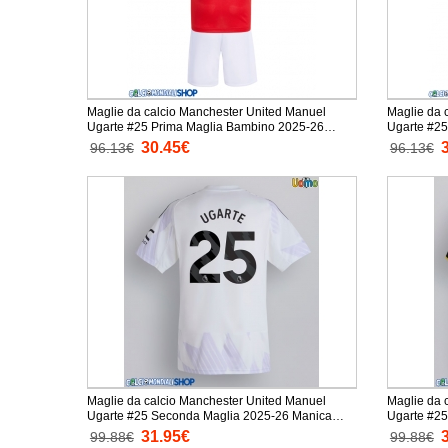
Maglie da calcio Manchester United Manuel
Maglie da 
Ugarte #25 Prima Maglia Bambino 2025-26
Ugarte #2
Manica Corta + Pantaloni corti)
Manica Cort
30.45€
96.13€
96.13€
Maglie da calcio Manchester United Manuel
Maglie da 
Ugarte #25 Seconda Maglia 2025-26 Manica
Ugarte #25
Corta
31.95€
99.88€
99.88€