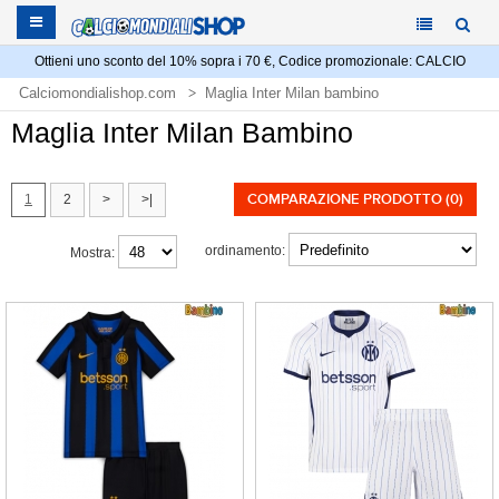
Ottieni uno sconto del 10% sopra i 70 €, Codice promozionale: CALCIO
Calciomondialishop.com
Maglia Inter Milan bambino
Maglia Inter Milan Bambino
COMPARAZIONE PRODOTTO (0)
1
2
>
>|
ordinamento:
Mostra: