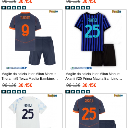
96.13€
30.45€
96.13€
30.45€
corti)
corti)
Maglie da calcio Inter Milan Marcus
Maglie da calcio Inter Milan Manuel
Thuram #9 Terza Maglia Bambino
Akanji #25 Prima Maglia Bambino
2025-26 Manica Corta + Pantaloni
2025-26 Manica Corta + Pantaloni
96.13€
30.45€
96.13€
30.45€
corti)
corti)