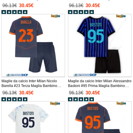
2025-26 Manica Corta + Pantaloni
2025-26 Manica Corta + Pantaloni
96.13€
30.45€
96.13€
30.45€
corti)
corti)
Maglie da calcio Inter Milan Nicolo
Maglie da calcio Inter Milan Alessandro
Barella #23 Terza Maglia Bambino
Bastoni #95 Prima Maglia Bambino
2025-26 Manica Corta + Pantaloni
2025-26 Manica Corta + Pantaloni
96.13€
30.45€
96.13€
30.45€
corti)
corti)