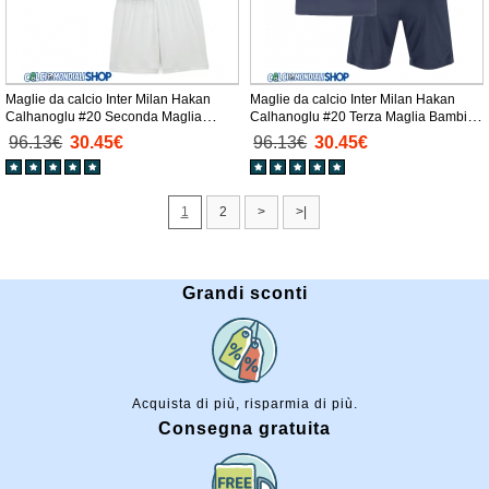
Maglie da calcio Inter Milan Hakan
Maglie da calcio Inter Milan Hakan
Calhanoglu #20 Seconda Maglia
Calhanoglu #20 Terza Maglia Bambino
Bambino 2025-26 Manica Corta +
2025-26 Manica Corta + Pantaloni
96.13€
30.45€
96.13€
30.45€
Pantaloni corti)
corti)
1
2
>
>|
Grandi sconti
Acquista di più, risparmia di più.
Consegna gratuita