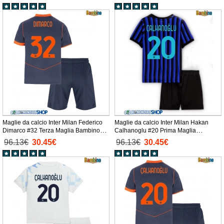
Maglie da calcio Inter Milan Federico
Maglie da calcio Inter Milan Hakan
Dimarco #32 Terza Maglia Bambino
Calhanoglu #20 Prima Maglia
2025-26 Manica Corta + Pantaloni
Bambino 2025-26 Manica Corta +
96.13€
30.45€
96.13€
30.45€
corti)
Pantaloni corti)