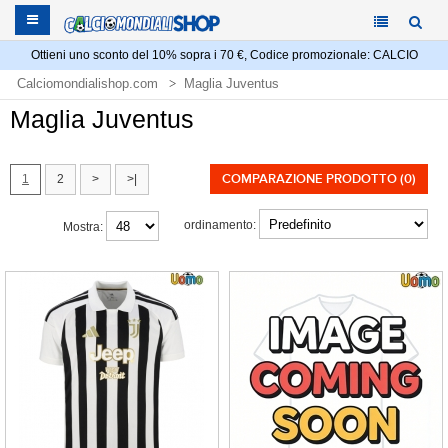
Ottieni uno sconto del 10% sopra i 70 €, Codice promozionale: CALCIO
Calciomondialishop.com
Maglia Juventus
Maglia Juventus
COMPARAZIONE PRODOTTO (0)
1
2
>
>|
ordinamento:
Mostra: