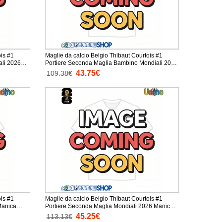
ois #1
Maglie da calcio Belgio Thibaut Courtois #1
ali 2026
Portiere Seconda Maglia Bambino Mondiali 2026
Manica Lunga + Pantaloni corti)
43.75€
109.38€
ois #1
Maglie da calcio Belgio Thibaut Courtois #1
Portiere Seconda Maglia Mondiali 2026 Manica
Lunga
45.25€
113.13€