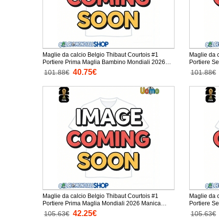
Maglie da calcio Belgio Thibaut Courtois #1
Maglie da c
Portiere Prima Maglia Bambino Mondiali 2026
Portiere S
Manica Corta + Pantaloni corti)
Manica Cort
40.75€
101.88€
101.88€
Maglie da calcio Belgio Thibaut Courtois #1
Maglie da c
Portiere Prima Maglia Mondiali 2026 Manica
Portiere Sec
Corta
Corta
42.25€
105.63€
105.63€