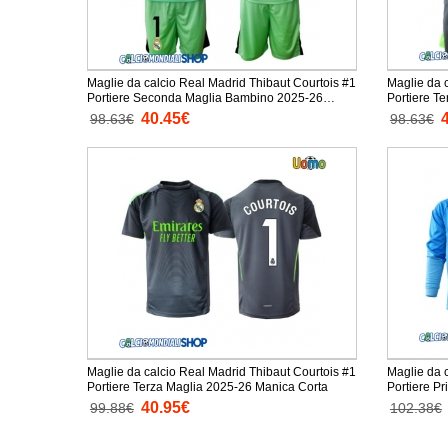
Maglie da calcio Real Madrid Thibaut Courtois #1
Maglie da 
Portiere Seconda Maglia Bambino 2025-26
Portiere T
Manica Lunga + Pantaloni corti)
Lunga + Pan
40.45€
98.63€
98.63€
Maglie da calcio Real Madrid Thibaut Courtois #1
Maglie da 
Portiere Terza Maglia 2025-26 Manica Corta
Portiere P
40.95€
99.88€
102.38€