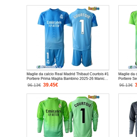
Maglie da calcio Real Madrid Thibaut Courtois #1
Maglie da 
Portiere Prima Maglia Bambino 2025-26 Manica
Portiere S
Corta + Pantaloni corti)
Manica Cort
39.45€
96.13€
96.13€