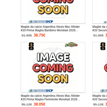
Maglie da calcio Argentina Alexis Mac Allister
Maglie da c
#20 Prima Maglia Bambino Mondiali 2026
#20 Secon
Manica Corta + Pantaloni corti)
Manica Cort
36.75€
91.88€
91.88€
Maglie da calcio Argentina Alexis Mac Allister
Maglie da c
#20 Prima Maglia Femminile Mondiali 2026
#20 Second
Manica Corta
Manica Cor
38.05€
95.13€
95.13€