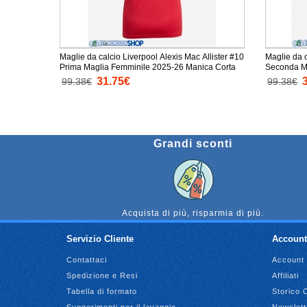
Maglie da calcio Liverpool Alexis Mac Allister #10
Maglie da c
Prima Maglia Femminile 2025-26 Manica Corta
Seconda M
Corta
31.75€
99.38€
99.38€
Grandi sconti
Acquista di più, risparmia di più.
Servizio Cliente
Account
Contattaci
Account
Spedizione e Resi
Affiliati
Tabella di formato
Storico 