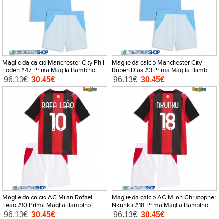
Maglie da calcio Manchester City Phil
Maglie da calcio Manchester City
Foden #47 Prima Maglia Bambino
Ruben Dias #3 Prima Maglia Bambino
2026-27 Manica Corta + Pantaloni
2026-27 Manica Corta + Pantaloni
96.13€
30.45€
96.13€
30.45€
corti)
corti)
Maglie da calcio AC Milan Rafael
Maglie da calcio AC Milan Christopher
Leao #10 Prima Maglia Bambino
Nkunku #18 Prima Maglia Bambino
2026-27 Manica Corta + Pantaloni
2026-27 Manica Corta + Pantaloni
96.13€
30.45€
96.13€
30.45€