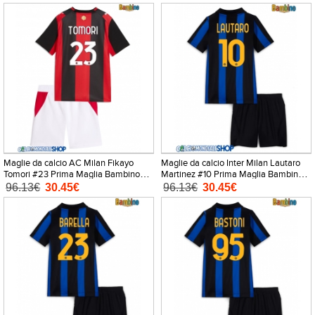
corti)
corti)
Maglie da calcio AC Milan Fikayo
Maglie da calcio Inter Milan Lautaro
Tomori #23 Prima Maglia Bambino
Martinez #10 Prima Maglia Bambino
2026-27 Manica Corta + Pantaloni
2026-27 Manica Corta + Pantaloni
96.13€
30.45€
96.13€
30.45€
corti)
corti)