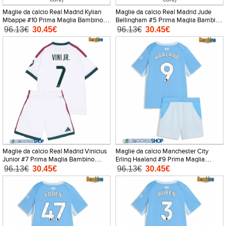
Maglie da calcio Real Madrid Kylian
Maglie da calcio Real Madrid Jude
Mbappe #10 Prima Maglia Bambino
Bellingham #5 Prima Maglia Bambino
2026-27 Manica Corta + Pantaloni
2026-27 Manica Corta + Pantaloni
96.13€
30.45€
96.13€
30.45€
corti)
corti)
Maglie da calcio Real Madrid Vinicius
Maglie da calcio Manchester City
Junior #7 Prima Maglia Bambino
Erling Haaland #9 Prima Maglia
2026-27 Manica Corta + Pantaloni
Bambino 2026-27 Manica Corta +
96.13€
30.45€
96.13€
30.45€
corti)
Pantaloni corti)