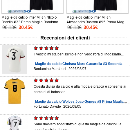
Maglie da calcio Inter Milan Nicolo
Maglie da calcio Inter Milan
Barella #23 Prima Maglia Bambino
Alessandro Bastoni #95 Prima Maglia
2026-27 Manica Corta + Pantaloni
Bambino 2026-27 Manica Corta +
96.13€
30.45€
96.13€
30.45€
corti)
Pantaloni corti)
Recensioni dei clienti
Il vestito mi sta benissimo e non vedo l'ora di indossarlo...
Maglie da calcio Chelsea Marc Cucurella #3 Seconda
Maglia 2025-26 Manica Corta
Beniamino Marchesi
2026/08/07
Questa divisa da calcio è alla moda e pratica e consente ai
bambini di indossarl..
Maglie da calcio Wolves Joao Gomes #8 Prima Maglia
2025-26 Manica Corta
Fortunato Davide
2026/08/05
Sono davvero soddisfatto di questa maglia da calcio! La
qualità resiste alla pro..