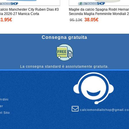
calcio Manchester City Ruben Dias #3
Maglie da calcio Spagna Rodri Herna
ia 2026-27 Manica Corta
Seconda Maglia Femminile Mondiali 
Manica Corta
31.95€
38.05€
95.13€
Consegna gratuita
La consegna standard è assolutamente gratuita.
Ordini
er
calciomondialishop@gmail.c
l Sito