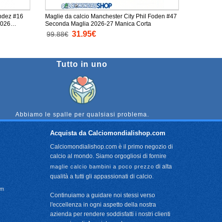
ndez #16
Maglie da calcio Manchester City Phil Foden #47
2026
Seconda Maglia 2026-27 Manica Corta
31.95€
99.88€
Tutto in uno
Abbiamo le spalle per qualsiasi problema.
Acquista da Calciomondialishop.com
Calciomondialishop.com è il primo negozio di
calcio al mondo. Siamo orgogliosi di fornire
di alta
maglie calcio bambini a poco prezzo
qualità a tutti gli appassionati di calcio.
om
Continuiamo a guidare noi stessi verso
l'eccellenza in ogni aspetto della nostra
azienda per rendere soddisfatti i nostri clienti