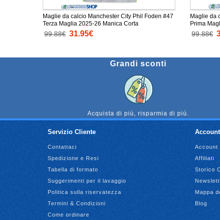
Maglie da calcio Manchester City Phil Foden #47
Maglie da 
Terza Maglia 2025-26 Manica Corta
Prima Magl
31.95€
99.88€
99.88€
Grandi sconti
Acquista di più, risparmia di più.
Servizio Cliente
Account
Contattaci
Account
Spedizione e Resi
Affiliati
Tabella di formato
Storico 
Suggerimenti per il lavaggio
Newslett
Politica sulla riservatezza
Mappa de
Termini & Condizioni
Blog
Come ordinare