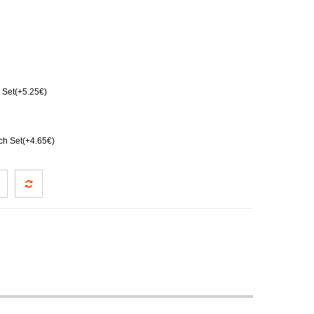
Set(+5.25€)
ch Set(+4.65€)