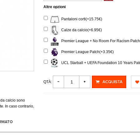
Altre opzioni
Pantaloni corti(+15.75€)
Calze da calcio(+6.95€)
Premier League + No Room For Racism Patch 
Premier League Patch(+3.35€)
UCL Starball + UEFA Foundation 10 Years Pat
ACQUISTA
QTÀ:
 da calcio sono
e. In caso contrario,
ORMATO