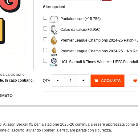
Altre opzioni
Pantaloni corti(+15.75€)
Calze da calcio(+6.95€)
Premier League Champions 2024-25 Patch(+3
Premier League Champions 2024-25 + No Roo
UCL Starball 6 Times Winner + UEFA Foundati
 da calcio sono
e. In caso contrario,
ACQUISTA
QTÀ:
ORMATO
 Alisson Becker #1 per la stagione 2025-26 continua a essere apprezzata come terza
one di asciutto, aiutando i portieri a effettuare parate con sicurezza.