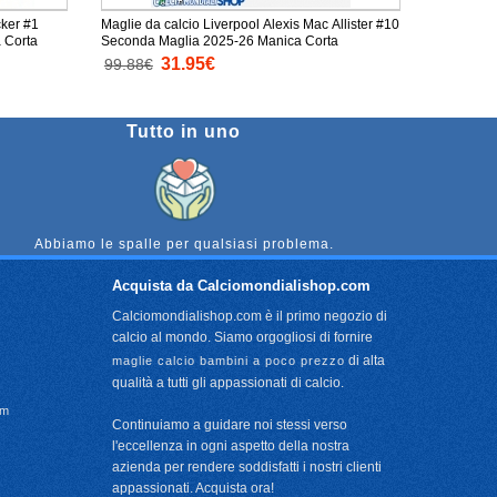
cker #1
Maglie da calcio Liverpool Alexis Mac Allister #10
 Corta
Seconda Maglia 2025-26 Manica Corta
31.95€
99.88€
Tutto in uno
Abbiamo le spalle per qualsiasi problema.
Acquista da Calciomondialishop.com
Calciomondialishop.com è il primo negozio di
calcio al mondo. Siamo orgogliosi di fornire
di alta
maglie calcio bambini a poco prezzo
qualità a tutti gli appassionati di calcio.
om
Continuiamo a guidare noi stessi verso
l'eccellenza in ogni aspetto della nostra
azienda per rendere soddisfatti i nostri clienti
appassionati. Acquista ora!