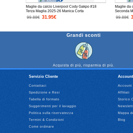
Maglie da calcio Liverpool Cody Gakpo #18
Maglie da 
Terza Maglia 2025-26 Manica Corta
Seconda M
31.95€
99.88€
99.88€
Grandi sconti
Acquista di più, risparmia di più.
Servizio Cliente
Account
Contattaci
Account
Spedizione e Resi
Affiliati
Tabella di formato
Storico 
Suggerimenti per il lavaggio
Newslett
Politica sulla riservatezza
Mappa de
Termini & Condizioni
Blog
Come ordinare