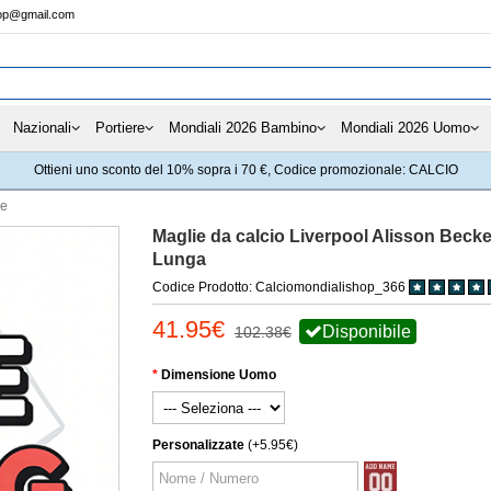
hop@gmail.com
Nazionali
Portiere
Mondiali 2026 Bambino
Mondiali 2026 Uomo
Ottieni uno sconto del 10% sopra i 70 €, Codice promozionale: CALCIO
re
Maglie da calcio Liverpool Alisson Becke
Lunga
Codice Prodotto: Calciomondialishop_366
41.95€
Disponibile
102.38€
Dimensione Uomo
Personalizzate
(+5.95€)