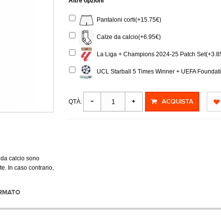
Altre opzioni
Pantaloni corti(+15.75€)
Calze da calcio(+6.95€)
La Liga + Champions 2024-25 Patch Set(+3.8
UCL Starball 5 Times Winner + UEFA Foundati
ACQUISTA
QTÀ:
 da calcio sono
e. In caso contrario,
ORMATO