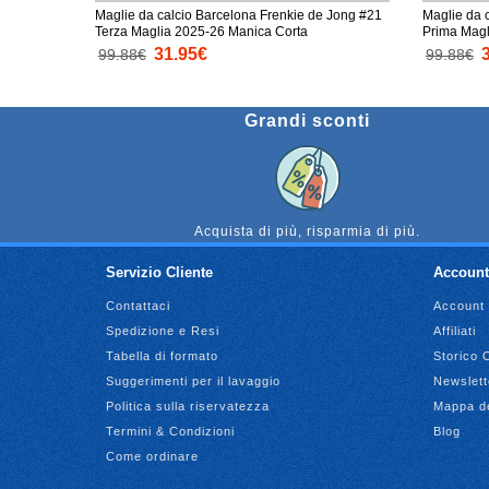
Maglie da calcio Barcelona Frenkie de Jong #21
Maglie da 
Terza Maglia 2025-26 Manica Corta
Prima Magl
31.95€
99.88€
99.88€
Grandi sconti
Acquista di più, risparmia di più.
Servizio Cliente
Account
Contattaci
Account
Spedizione e Resi
Affiliati
Tabella di formato
Storico 
Suggerimenti per il lavaggio
Newslett
Politica sulla riservatezza
Mappa de
Termini & Condizioni
Blog
Come ordinare