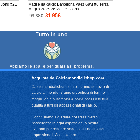
e Jong #21
Maglie da calcio Barcelona Paez Gavi #6 Terza
Maglia 2025-26 Manica Corta
31.95€
99.88€
Tutto in uno
Abbiamo le spalle per qualsiasi problema.
Acquista da Calciomondialishop.com
Calciomondialishop.com è il primo negozio di
calcio al mondo. Siamo orgogliosi di fornire
di alta
maglie calcio bambini a poco prezzo
qualità a tutti gli appassionati di calcio.
om
Continuiamo a guidare noi stessi verso
l'eccellenza in ogni aspetto della nostra
azienda per rendere soddisfatti i nostri clienti
appassionati. Acquista ora!