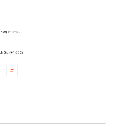
Set(+5.25€)
ch Set(+4.65€)