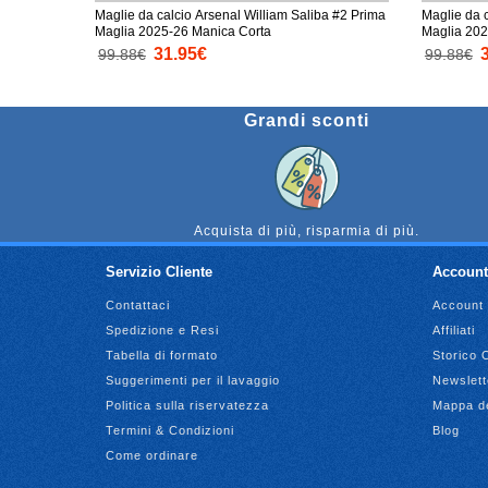
Maglie da calcio Arsenal William Saliba #2 Prima
Maglie da 
Maglia 2025-26 Manica Corta
Maglia 202
31.95€
99.88€
99.88€
Grandi sconti
Acquista di più, risparmia di più.
Servizio Cliente
Account
Contattaci
Account
Spedizione e Resi
Affiliati
Tabella di formato
Storico 
Suggerimenti per il lavaggio
Newslett
Politica sulla riservatezza
Mappa de
Termini & Condizioni
Blog
Come ordinare