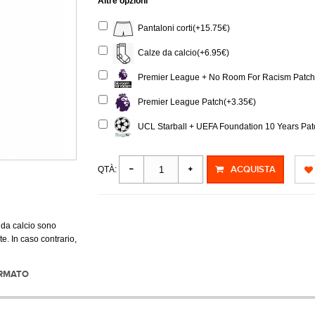
Altre opzioni
Pantaloni corti(+15.75€)
Calze da calcio(+6.95€)
Premier League + No Room For Racism Patch 
Premier League Patch(+3.35€)
UCL Starball + UEFA Foundation 10 Years Pat
ACQUISTA
QTÀ:
 da calcio sono
e. In caso contrario,
ORMATO