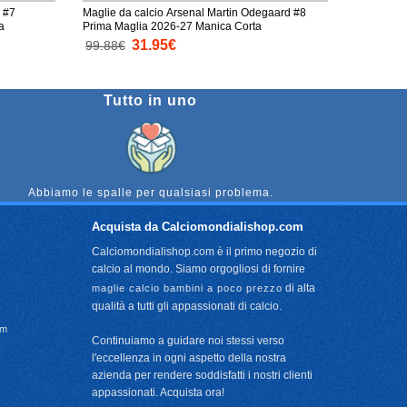
 #7
Maglie da calcio Arsenal Martin Odegaard #8
a
Prima Maglia 2026-27 Manica Corta
31.95€
99.88€
Tutto in uno
Abbiamo le spalle per qualsiasi problema.
Acquista da Calciomondialishop.com
Calciomondialishop.com è il primo negozio di
calcio al mondo. Siamo orgogliosi di fornire
di alta
maglie calcio bambini a poco prezzo
qualità a tutti gli appassionati di calcio.
om
Continuiamo a guidare noi stessi verso
l'eccellenza in ogni aspetto della nostra
azienda per rendere soddisfatti i nostri clienti
appassionati. Acquista ora!