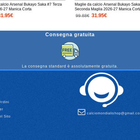
calcio Arsenal Bukayo Saka #7 Terza
Maglie da calcio Arsenal Bukayo Saka
6-27 Manica Corta
Seconda Maglia 2026-27 Manica Cort
31.95€
31.95€
99.88€
Consegna gratuita
La consegna standard è assolutamente gratuita.
Ordini
er
calciomondialishop@gmail.c
l Sito